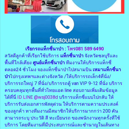
เรียกรถแท็กซี่นาป่า :
โทร081 589 6490
สวัสดีลูกค้าที่เรียกใช้บริการ
แท็กซี่นาป่า
จังหวัดชลบุรีและ
พื้นที่ใกล้เคียง
ศูนย์แท็กซี่นาป่า
ทีมงานให้บริการแท็กซี่
ตลอด24 ชั่วโมง จองแท็กซี่นาป่าไปสนามบิน
เหมาแท็กซี่นา
ป่า
ไปกรุงเทพฯและต่างจังหวัด /ให้บริการรถเล็ก4ที่นั่ง/
บริการรถใหญ่ 7 ที่นั่ง/บริการรถตู้ van VIP 9-12 ที่นั่ง บริการ
ครอบคลุมทุกพื้นที่ทั่วไทยแอด line สอบถามเพิ่มเติมข้อมูล
ได้ที่นี่
ID LINE @wsj0038d
บริการแท็กซี่แบบไปกลับ ให้
บริการรับส่งเอกสารพัสดุด่วน ให้บริการตามความประสงค์
ของลูกค้า ทางทีมงานมีสมาชิกให้บริการมากกว่า 200 คัน
สามารถระบุ ประวัติ สี ทะเบียนรถ ของพนักงานทุกครั้งที่ใช้
บริการ โดยทีมงานที่มีประสบการณ์และชำนาญในเส้นทาง