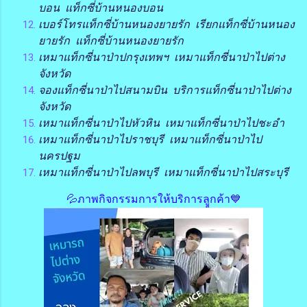
บอน แท็กซี่บ้านหนองบอน
เบอร์โทรแท็กซี่บ้านหนองยายรัก เรียกแท็กซี่บ้านหนอง
ยายรัก แท็กซี่บ้านหนองยายรัก
เหมาแท็กซี่นาป่าปกรุงเทพฯ เหมาแท็กซี่นาป่าไปต่าง
จังหวัด
จองแท็กซี่นาป่าไปสนามบิน บริการแท็กซี่นาป่าไปต่าง
จังหวัด
เหมาแท็กซี่นาป่าไปหัวหิน เหมาแท็กซี่นาป่าไปชะอำ
เหมาแท็กซี่นาป่าไปราชบุรี เหมาแท็กซี่นาป่าไป
นครปฐม
เหมาแท็กซี่นาป่าไปลพบุรี เหมาแท็กซี่นาป่าไปสระบุรี
💦ภาพกิจกรรมการให้บริการลููกค้า💙