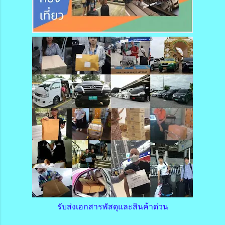
รับส่งเอกสารพัสดุและสินค้าด่วน