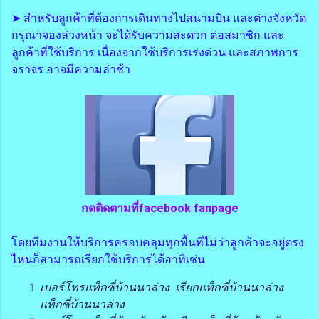
➤ สำหรับลูกค้าที่ต้องการเดินทางไปสนามบิน และต่างจังหวัด
กรุณาจองล่วงหน้า จะได้รับความสะดวก ต่อสมาชิก และ
ลูกค้าที่ใช้บริการ เนื่องจากใช้บริการเร่งด่วน และสภาพการ
จราจร อาจมีความล่าช้า
กดติดตามที่facebook fanpage
โดยทีมงานให้บริการครอบคลุมทุกพื้นที่ไม่ว่าลูกค้าจะอยู่ตรง
ไหนก็สามารถเรียกใช้บริการได้อาทิเช่น
เบอร์โทรแท็กซี่บ้านนาล่าง เรียกแท็กซี่บ้านนาล่าง
แท็กซี่บ้านนาล่าง