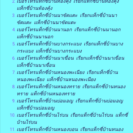
เบอร์โทรแท็กซี่บ้านท้องคุ้ง เรียกแท็กซี่บ้านท้องคุ้ง
แท็กซี่บ้านท้องคุ้ง
เบอร์โทรแท็กซี่บ้านนาขัดแตะ เรียกแท็กซี่บ้านนา
ขัดแตะ แท็กซี่บ้านนาขัดแตะ
เบอร์โทรแท็กซี่บ้านนานอก เรียกแท็กซี่บ้านนานอก
แท็กซี่บ้านนานอก
เบอร์โทรแท็กซี่บ้านบางกระแบง เรียกแท็กซี่บ้านบาง
กระแบง แท็กซี่บ้านบางกระแบง
เบอร์โทรแท็กซี่บ้านนาเขื่อน เรียกแท็กซี่บ้านนาเขื่อน
แท็กซี่บ้านนาเขื่อน
เบอร์โทรแท็กซี่บ้านหนองพะเนียง เรียกแท็กซี่บ้าน
หนองพะเนียง แท็กซี่บ้านหนองพะเนียง
เบอร์โทรแท็กซี่บ้านหนองทราย เรียกแท็กซี่บ้านหนอง
ทราย แท็กซี่บ้านหนองทราย
เบอร์โทรแท็กซี่บ้านบ่อมอญ เรียกแท็กซี่บ้านบ่อมอญ
แท็กซี่บ้านบ่อมอญ
เบอร์โทรแท็กซี่บ้านไร่บน เรียกแท็กซี่บ้านไร่บน แท็กซี่
บ้านไร่บน
เบอร์โทรแท็กซี่บ้านหนองบอน เรียกแท็กซี่บ้านหนอง