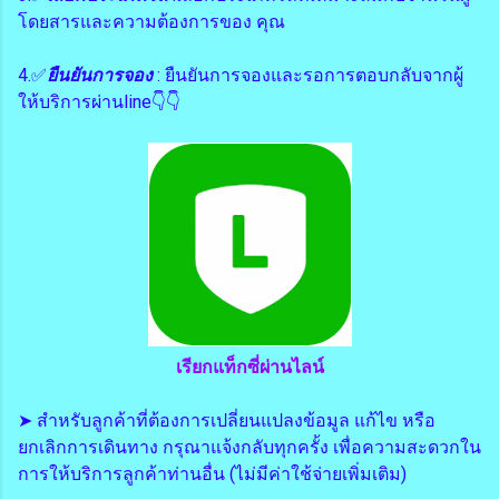
โดยสารและความต้องการของ คุณ
4.✅
ยืนยันการจอง
: ยืนยันการจองและรอการตอบกลับจากผู้
ให้บริการผ่านline👇👇
เรียกแท็กซี่ผ่านไลน์
➤ สำหรับลูกค้าที่ต้องการเปลี่ยนแปลงข้อมูล แก้ไข หรือ
ยกเลิกการเดินทาง กรุณาแจ้งกลับทุกครั้ง เพื่อความสะดวกใน
การให้บริการลูกค้าท่านอื่น (ไม่มีค่าใช้จ่ายเพิ่มเติม)