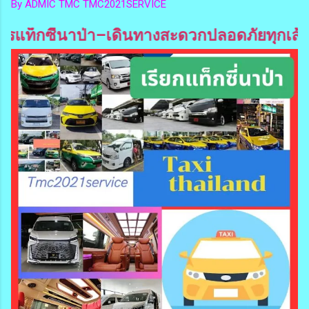
By ADMIC TMC
TMC2021SERVICE
กซี่นาป่า–เดินทางสะดวกปลอดภัยทุกเส้นทาง